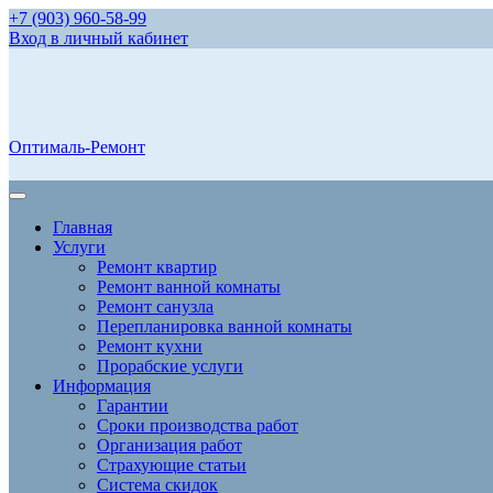
+7 (903) 960-58-99
Вход в личный кабинет
Оптималь-Ремонт
Главная
Услуги
Ремонт квартир
Ремонт ванной комнаты
Ремонт санузла
Перепланировка ванной комнаты
Ремонт кухни
Прорабские услуги
Информация
Гарантии
Сроки производства работ
Организация работ
Страхующие статьи
Система скидок